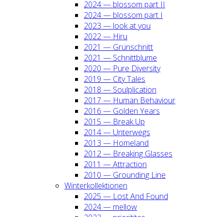
2024 — blos­som part II
2024 — blos­som part I
2023 — look at you
2022 — Hiru
2021 — Grün­schnitt
2021 — Schnitt­blu­me
2020 — Pure Diver­si­ty
2019 — City Tales
2018 — Soul­pli­ca­ti­on
2017 — Human Beha­viour
2016 — Gol­den Years
2015 — Break Up
2014 — Unter­wegs
2013 — Home­land
2012 — Brea­king Glas­ses
2011 — Attrac­tion
2010 — Groun­ding Line
Win­ter­kol­lek­tio­nen
2025 — Lost And Found
2024 — mel­low