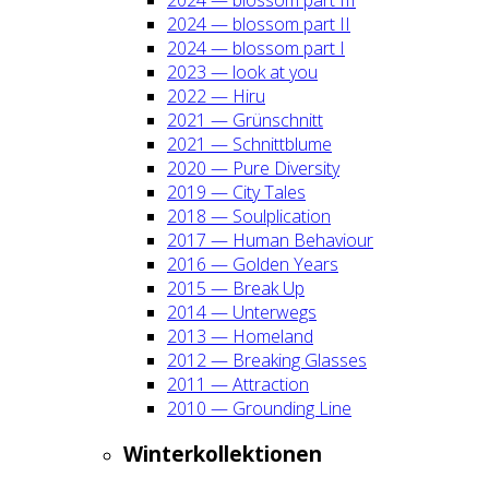
2024 — blos­som part II
2024 — blos­som part I
2023 — look at you
2022 — Hiru
2021 — Grün­schnitt
2021 — Schnitt­blu­me
2020 — Pure Diver­si­ty
2019 — City Tales
2018 — Soul­pli­ca­ti­on
2017 — Human Beha­viour
2016 — Gol­den Years
2015 — Break Up
2014 — Unter­wegs
2013 — Home­land
2012 — Brea­king Glas­ses
2011 — Attrac­tion
2010 — Groun­ding Line
Win­ter­kol­lek­tio­nen