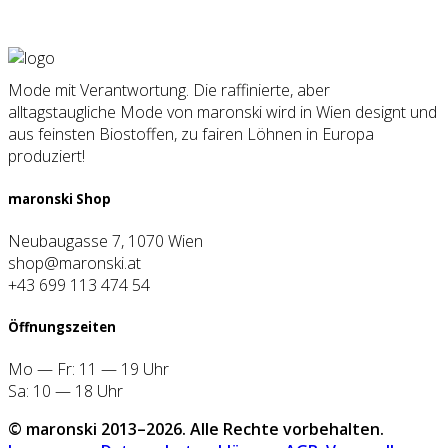
Mode mit Verantwortung. Die raffinierte, aber
alltagstaugliche Mode von maronski wird in Wien designt und
aus feinsten Biostoffen, zu fairen Löhnen in Europa
produziert!
maron­ski Shop
Neubaugasse 7, 1070 Wien
shop@maronski.at
+43 699 113 474 54
Öff­nungs­zei­ten
Mo — Fr: 11 — 19 Uhr
Sa: 10 — 18 Uhr
© maron­ski 2013–2026. Alle Rech­te vor­be­hal­ten.