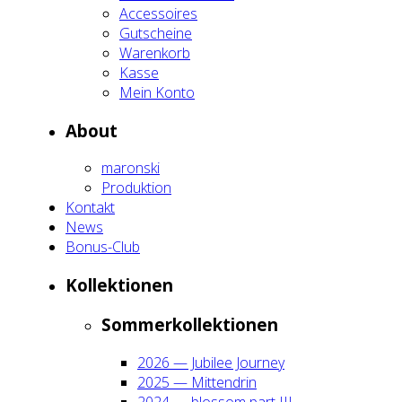
Acces­soires
Gut­schei­ne
Waren­korb
Kas­se
Mein Kon­to
About
maron­ski
Pro­duk­ti­on
Kon­takt
News
Bonus-Club
Kol­lek­tio­nen
Som­mer­kol­lek­tio­nen
2026 — Jubi­lee Jour­ney
2025 — Mit­ten­drin
2024 — blos­som part III