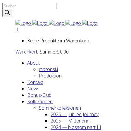
Products
search
0
Keine Produkte im Warenkorb.
Warenkorb
Summe:
€
0,00
About
maron­ski
Pro­duk­ti­on
Kon­takt
News
Bonus-Club
Kol­lek­tio­nen
Som­mer­kol­lek­tio­nen
2026 — Jubi­lee Jour­ney
2025 — Mit­ten­drin
2024 — blos­som part III