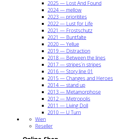
2025 — Lost And Found
2024 — mel­low
2023 — prio­ri­ti­tes
2022 — Lust for Life
2021 — Frost­schutz
2021 — Bunt­fal­te
2020 — Yel­lue
2019 — Dis­trac­tion
2018 — Bet­ween the lines
2017 — stripes´n stripes
2016 — Sto­ry line 01
2015 — Chan­ges and Heroes
2014 — stand up
2013 — Meta­mor­pho­se
2012 — Metro­po­lis
2011 — Living Doll
2010 — U Turn
Wien
Resel­ler