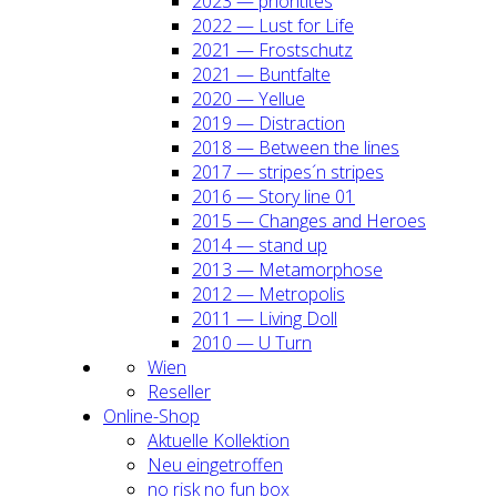
2023 — prio­ri­ti­tes
2022 — Lust for Life
2021 — Frost­schutz
2021 — Bunt­fal­te
2020 — Yel­lue
2019 — Dis­trac­tion
2018 — Bet­ween the lines
2017 — stripes´n stripes
2016 — Sto­ry line 01
2015 — Chan­ges and Heroes
2014 — stand up
2013 — Meta­mor­pho­se
2012 — Metro­po­lis
2011 — Living Doll
2010 — U Turn
Wien
Resel­ler
Online-Shop
Aktu­el­le Kol­lek­ti­on
Neu ein­ge­trof­fen
no risk no fun box