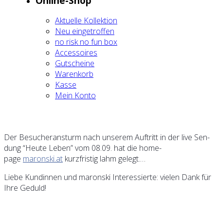
Online-Shop
Aktu­el­le Kol­lek­ti­on
Neu ein­ge­trof­fen
no risk no fun box
Acces­soires
Gut­schei­ne
Waren­korb
Kas­se
Mein Kon­to
Der Besu­cher­an­sturm nach unse­rem Auf­tritt in der live Sen­
dung “Heu­te Leben” vom 08.09. hat die home­
page
maronski.at
kurz­fris­tig lahm gelegt.…
Lie­be Kun­din­nen und maron­ski Inter­es­sier­te: vie­len Dank für
Ihre Geduld!