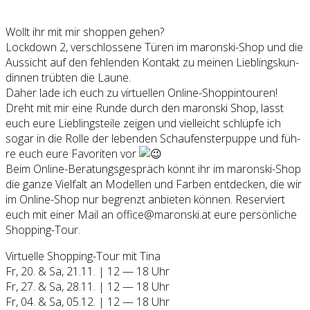
Wollt ihr mit mir shop­pen gehen?
Lock­down 2, ver­schlos­se­ne Türen im maron­ski-Shop und die
Aus­sicht auf den feh­len­den Kon­takt zu mei­nen Lieb­lings­kun­
din­nen trüb­ten die Lau­ne.
Daher lade ich euch zu vir­tu­el­len Online-Shop­pintou­ren!
Dreht mit mir eine Run­de durch den maron­ski Shop, lasst
euch eure Lieb­lings­tei­le zei­gen und viel­leicht schlüp­fe ich
sogar in die Rol­le der leben­den Schau­fens­ter­pup­pe und füh­
re euch eure Favo­ri­ten vor
Beim Online-Bera­tungs­ge­spräch könnt ihr im maron­ski-Shop
die gan­ze Viel­falt an Model­len und Far­ben ent­de­cken, die wir
im Online-Shop nur begrenzt anbie­ten kön­nen. Reser­viert
euch mit einer Mail an office@maronski.at eure per­sön­li­che
Shop­ping-Tour.
Vir­tu­el­le Shop­ping-Tour mit Tina
Fr, 20. & Sa, 21.11. | 12 — 18 Uhr
Fr, 27. & Sa, 28.11. | 12 — 18 Uhr
Fr, 04. & Sa, 05.12. | 12 — 18 Uhr