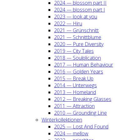
2024 — blos­som part II
2024 — blos­som part I
2023 — look at you
2022 — Hiru
2021 — Grün­schnitt
2021 — Schnitt­blu­me
2020 — Pure Diver­si­ty
2019 — City Tales
2018 — Soul­pli­ca­ti­on
2017 — Human Beha­viour
2016 — Gol­den Years
2015 — Break Up
2014 — Unter­wegs
2013 — Home­land
2012 — Brea­king Glas­ses
2011 — Attrac­tion
2010 — Groun­ding Line
Win­ter­kol­lek­tio­nen
2025 — Lost And Found
2024 — mel­low