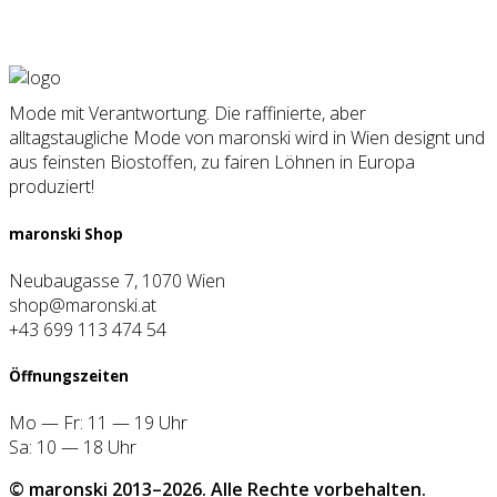
Mode mit Verantwortung. Die raffinierte, aber
alltagstaugliche Mode von maronski wird in Wien designt und
aus feinsten Biostoffen, zu fairen Löhnen in Europa
produziert!
maron­ski Shop
Neubaugasse 7, 1070 Wien
shop@maronski.at
+43 699 113 474 54
Öff­nungs­zei­ten
Mo — Fr: 11 — 19 Uhr
Sa: 10 — 18 Uhr
© maron­ski 2013–2026. Alle Rech­te vor­be­hal­ten.