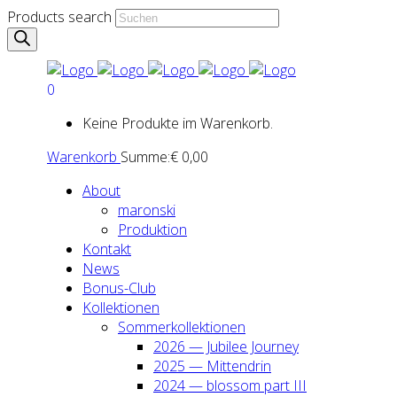
Products search
0
Keine Produkte im Warenkorb.
Warenkorb
Summe:
€
0,00
About
maron­ski
Pro­duk­ti­on
Kon­takt
News
Bonus-Club
Kol­lek­tio­nen
Som­mer­kol­lek­tio­nen
2026 — Jubi­lee Jour­ney
2025 — Mit­ten­drin
2024 — blos­som part III