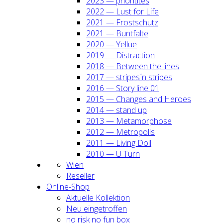
2023 — prio­ri­ti­tes
2022 — Lust for Life
2021 — Frost­schutz
2021 — Bunt­fal­te
2020 — Yel­lue
2019 — Dis­trac­tion
2018 — Bet­ween the lines
2017 — stripes´n stripes
2016 — Sto­ry line 01
2015 — Chan­ges and Heroes
2014 — stand up
2013 — Meta­mor­pho­se
2012 — Metro­po­lis
2011 — Living Doll
2010 — U Turn
Wien
Resel­ler
Online-Shop
Aktu­el­le Kol­lek­ti­on
Neu ein­ge­trof­fen
no risk no fun box