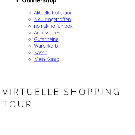
Online-Shop
Aktu­el­le Kol­lek­ti­on
Neu ein­ge­trof­fen
no risk no fun box
Acces­soires
Gut­schei­ne
Waren­korb
Kas­se
Mein Kon­to
VIR­TU­EL­LE SHOP­PING
TOUR