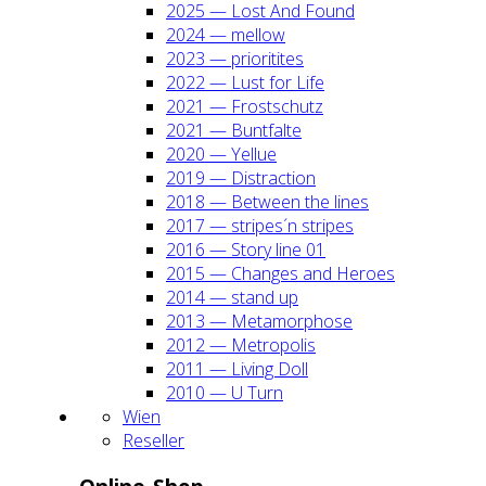
2025 — Lost And Found
2024 — mel­low
2023 — prio­ri­ti­tes
2022 — Lust for Life
2021 — Frost­schutz
2021 — Bunt­fal­te
2020 — Yel­lue
2019 — Dis­trac­tion
2018 — Bet­ween the lines
2017 — stripes´n stripes
2016 — Sto­ry line 01
2015 — Chan­ges and Heroes
2014 — stand up
2013 — Meta­mor­pho­se
2012 — Metro­po­lis
2011 — Living Doll
2010 — U Turn
Wien
Resel­ler