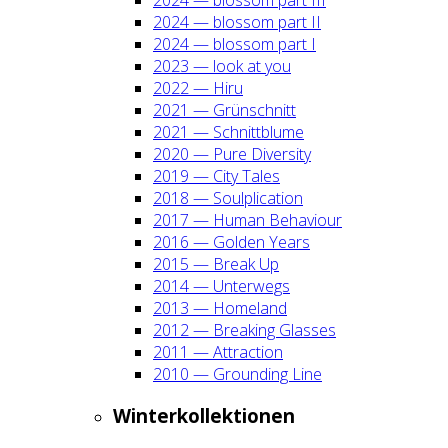
2024 — blos­som part II
2024 — blos­som part I
2023 — look at you
2022 — Hiru
2021 — Grün­schnitt
2021 — Schnitt­blu­me
2020 — Pure Diver­si­ty
2019 — City Tales
2018 — Soul­pli­ca­ti­on
2017 — Human Beha­viour
2016 — Gol­den Years
2015 — Break Up
2014 — Unter­wegs
2013 — Home­land
2012 — Brea­king Glas­ses
2011 — Attrac­tion
2010 — Groun­ding Line
Win­ter­kol­lek­tio­nen