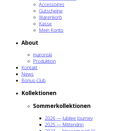
Acces­soires
Gut­schei­ne
Waren­korb
Kas­se
Mein Kon­to
About
maron­ski
Pro­duk­ti­on
Kon­takt
News
Bonus-Club
Kol­lek­tio­nen
Som­mer­kol­lek­tio­nen
2026 — Jubi­lee Jour­ney
2025 — Mit­ten­drin
2024 — blos­som part III