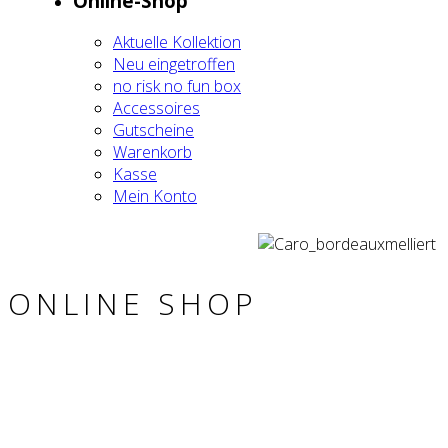
Online-Shop
Aktu­el­le Kol­lek­ti­on
Neu ein­ge­trof­fen
no risk no fun box
Acces­soires
Gut­schei­ne
Waren­korb
Kas­se
Mein Kon­to
ONLINE SHOP