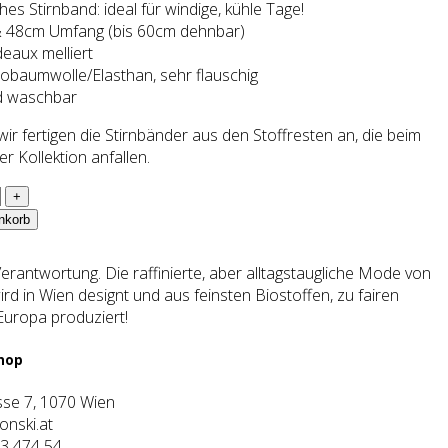
es Stirnband: ideal für windige, kühle Tage!
& 48cm Umfang (bis 60cm dehnbar)
eaux melliert
iobaumwolle/Elasthan, sehr flauschig
d waschbar
ir fertigen die Stirnbänder aus den Stoffresten an, die beim
er Kollektion anfallen.
nkorb
rantwortung. Die raffinierte, aber alltagstaugliche Mode von
rd in Wien designt und aus feinsten Biostoffen, zu fairen
Europa produziert!
Shop
se 7, 1070 Wien
nski.at
3 474 54