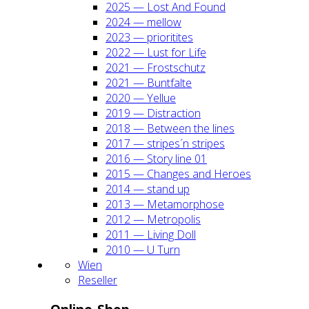
2025 — Lost And Found
2024 — mel­low
2023 — prio­ri­ti­tes
2022 — Lust for Life
2021 — Frost­schutz
2021 — Bunt­fal­te
2020 — Yel­lue
2019 — Dis­trac­tion
2018 — Bet­ween the lines
2017 — stripes´n stripes
2016 — Sto­ry line 01
2015 — Chan­ges and Heroes
2014 — stand up
2013 — Meta­mor­pho­se
2012 — Metro­po­lis
2011 — Living Doll
2010 — U Turn
Wien
Resel­ler