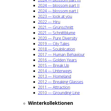
2024 — blos­som part II
2024 — blos­som part I
2023 — look at you
2022 — Hiru
2021 — Grün­schnitt
2021 — Schnitt­blu­me
2020 — Pure Diver­si­ty
2019 — City Tales
2018 — Soul­pli­ca­ti­on
2017 — Human Beha­viour
2016 — Gol­den Years
2015 — Break Up
2014 — Unter­wegs
2013 — Home­land
2012 — Brea­king Glas­ses
2011 — Attrac­tion
2010 — Groun­ding Line
Win­ter­kol­lek­tio­nen