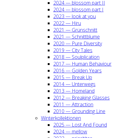
2024 — blos­som part II
2024 — blos­som part I
2023 — look at you
2022 — Hiru
2021 — Grün­schnitt
2021 — Schnitt­blu­me
2020 — Pure Diver­si­ty
2019 — City Tales
2018 — Soul­pli­ca­ti­on
2017 — Human Beha­viour
2016 — Gol­den Years
2015 — Break Up
2014 — Unter­wegs
2013 — Home­land
2012 — Brea­king Glas­ses
2011 — Attrac­tion
2010 — Groun­ding Line
Win­ter­kol­lek­tio­nen
2025 — Lost And Found
2024 — mel­low