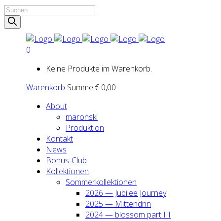
Products
search
0
Keine Produkte im Warenkorb.
Warenkorb
Summe:
€
0,00
About
maron­ski
Pro­duk­ti­on
Kon­takt
News
Bonus-Club
Kol­lek­tio­nen
Som­mer­kol­lek­tio­nen
2026 — Jubi­lee Jour­ney
2025 — Mit­ten­drin
2024 — blos­som part III