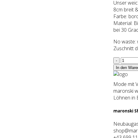
Unser weich
8cm breit 
Farbe: bord
Material: B
bei 30 Gra
No waste: w
Zuschnitt d
Stirnband
CARO,
In den Ware
bordeaux
meliert
Mode mit Ve
Menge
maronski wi
Löhnen in 
maron­ski 
Neubaugas
shop@maro
+43 699 11