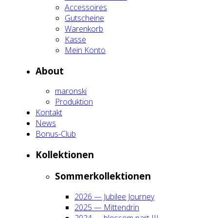
Acces­soires
Gut­schei­ne
Waren­korb
Kas­se
Mein Kon­to
About
maron­ski
Pro­duk­ti­on
Kon­takt
News
Bonus-Club
Kol­lek­tio­nen
Som­mer­kol­lek­tio­nen
2026 — Jubi­lee Jour­ney
2025 — Mit­ten­drin
2024 — blos­som part III