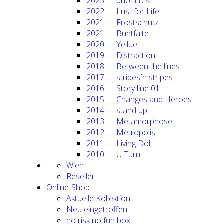
2023 — prio­ri­ti­tes
2022 — Lust for Life
2021 — Frost­schutz
2021 — Bunt­fal­te
2020 — Yel­lue
2019 — Dis­trac­tion
2018 — Bet­ween the lines
2017 — stripes´n stripes
2016 — Sto­ry line 01
2015 — Chan­ges and Heroes
2014 — stand up
2013 — Meta­mor­pho­se
2012 — Metro­po­lis
2011 — Living Doll
2010 — U Turn
Wien
Resel­ler
Online-Shop
Aktu­el­le Kol­lek­ti­on
Neu ein­ge­trof­fen
no risk no fun box