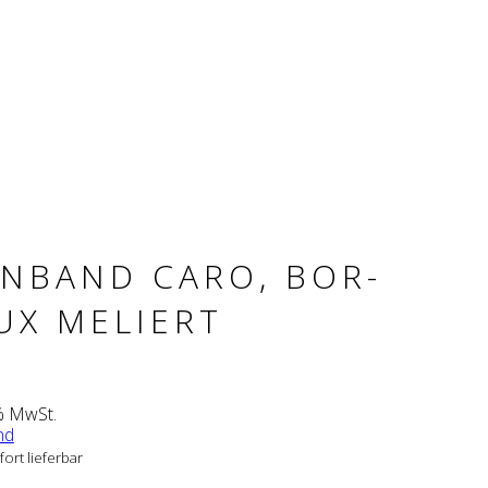
RN­BAND CARO, BOR­
UX MELIERT
% MwSt.
nd
fort lieferbar