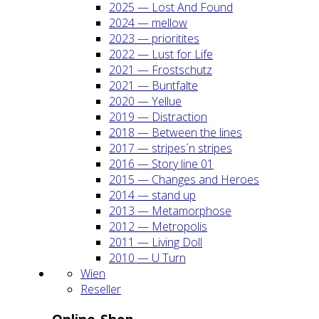
2025 — Lost And Found
2024 — mel­low
2023 — prio­ri­ti­tes
2022 — Lust for Life
2021 — Frost­schutz
2021 — Bunt­fal­te
2020 — Yel­lue
2019 — Dis­trac­tion
2018 — Bet­ween the lines
2017 — stripes´n stripes
2016 — Sto­ry line 01
2015 — Chan­ges and Heroes
2014 — stand up
2013 — Meta­mor­pho­se
2012 — Metro­po­lis
2011 — Living Doll
2010 — U Turn
Wien
Resel­ler