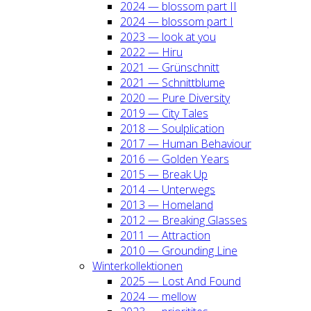
2024 — blos­som part II
2024 — blos­som part I
2023 — look at you
2022 — Hiru
2021 — Grün­schnitt
2021 — Schnitt­blu­me
2020 — Pure Diver­si­ty
2019 — City Tales
2018 — Soul­pli­ca­ti­on
2017 — Human Beha­viour
2016 — Gol­den Years
2015 — Break Up
2014 — Unter­wegs
2013 — Home­land
2012 — Brea­king Glas­ses
2011 — Attrac­tion
2010 — Groun­ding Line
Win­ter­kol­lek­tio­nen
2025 — Lost And Found
2024 — mel­low