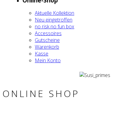
Online-Shop
Aktu­el­le Kol­lek­ti­on
Neu ein­ge­trof­fen
no risk no fun box
Acces­soires
Gut­schei­ne
Waren­korb
Kas­se
Mein Kon­to
ONLINE SHOP