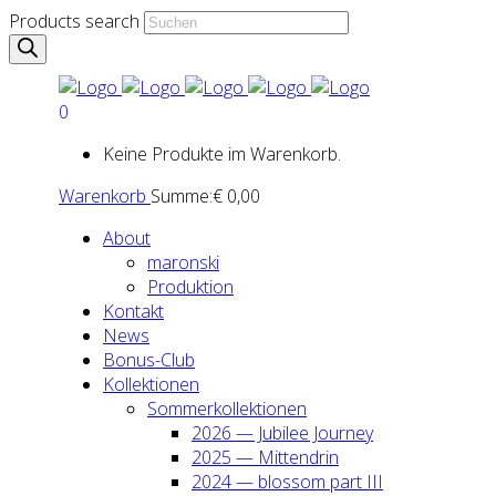
Products search
0
Keine Produkte im Warenkorb.
Warenkorb
Summe:
€
0,00
About
maron­ski
Pro­duk­ti­on
Kon­takt
News
Bonus-Club
Kol­lek­tio­nen
Som­mer­kol­lek­tio­nen
2026 — Jubi­lee Jour­ney
2025 — Mit­ten­drin
2024 — blos­som part III