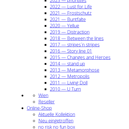
2023 — prio­ri­ti­tes
2022 — Lust for Life
2021 — Frost­schutz
2021 — Bunt­fal­te
2020 — Yel­lue
2019 — Dis­trac­tion
2018 — Bet­ween the lines
2017 — stripes´n stripes
2016 — Sto­ry line 01
2015 — Chan­ges and Heroes
2014 — stand up
2013 — Meta­mor­pho­se
2012 — Metro­po­lis
2011 — Living Doll
2010 — U Turn
Wien
Resel­ler
Online-Shop
Aktu­el­le Kol­lek­ti­on
Neu ein­ge­trof­fen
no risk no fun box