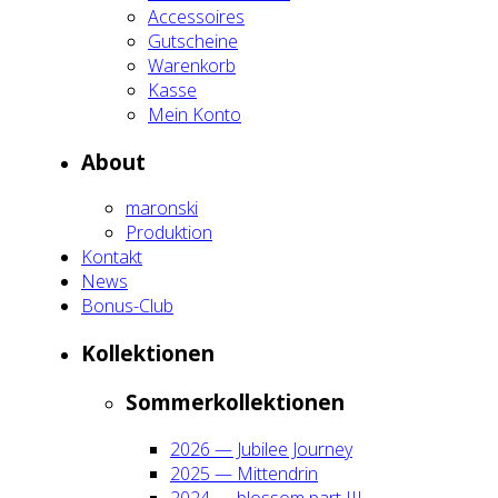
Acces­soires
Gut­schei­ne
Waren­korb
Kas­se
Mein Kon­to
About
maron­ski
Pro­duk­ti­on
Kon­takt
News
Bonus-Club
Kol­lek­tio­nen
Som­mer­kol­lek­tio­nen
2026 — Jubi­lee Jour­ney
2025 — Mit­ten­drin
2024 — blos­som part III