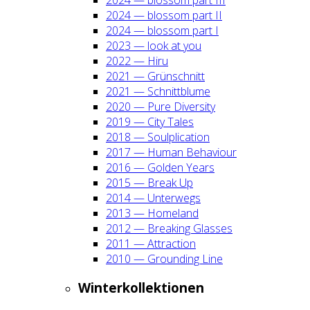
2024 — blos­som part II
2024 — blos­som part I
2023 — look at you
2022 — Hiru
2021 — Grün­schnitt
2021 — Schnitt­blu­me
2020 — Pure Diver­si­ty
2019 — City Tales
2018 — Soul­pli­ca­ti­on
2017 — Human Beha­viour
2016 — Gol­den Years
2015 — Break Up
2014 — Unter­wegs
2013 — Home­land
2012 — Brea­king Glas­ses
2011 — Attrac­tion
2010 — Groun­ding Line
Win­ter­kol­lek­tio­nen