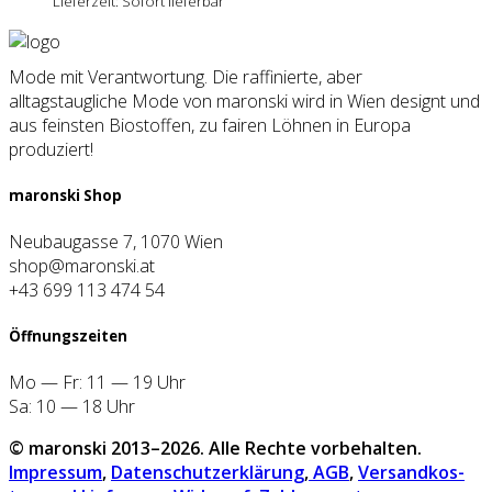
Lieferzeit: Sofort lieferbar
Mode mit Verantwortung. Die raffinierte, aber
alltagstaugliche Mode von maronski wird in Wien designt und
aus feinsten Biostoffen, zu fairen Löhnen in Europa
produziert!
maron­ski Shop
Neubaugasse 7, 1070 Wien
shop@maronski.at
+43 699 113 474 54
Öff­nungs­zei­ten
Mo — Fr: 11 — 19 Uhr
Sa: 10 — 18 Uhr
© maron­ski 2013–2026. Alle Rech­te vor­be­hal­ten.
Impres­sum
,
Daten­schutz­er­klä­rung
,
AGB
,
Ver­sand­kos­