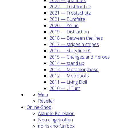
2023 — prio­ri­ti­tes
2022 — Lust for Life
2021 — Frost­schutz
2021 — Bunt­fal­te
2020 — Yel­lue
2019 — Dis­trac­tion
2018 — Bet­ween the lines
2017 — stripes´n stripes
2016 — Sto­ry line 01
2015 — Chan­ges and Heroes
2014 — stand up
2013 — Meta­mor­pho­se
2012 — Metro­po­lis
2011 — Living Doll
2010 — U Turn
Wien
Resel­ler
Online-Shop
Aktu­el­le Kol­lek­ti­on
Neu ein­ge­trof­fen
no risk no fun box