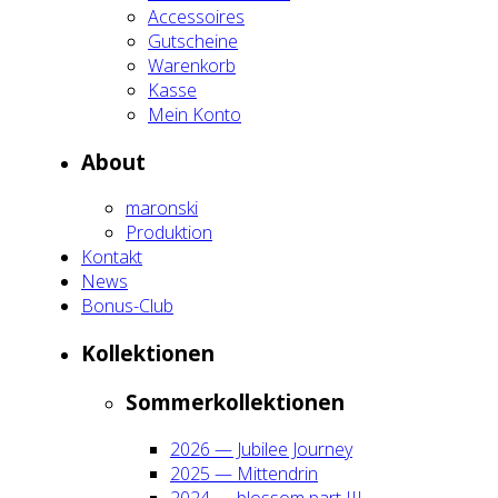
Acces­soires
Gut­schei­ne
Waren­korb
Kas­se
Mein Kon­to
About
maron­ski
Pro­duk­ti­on
Kon­takt
News
Bonus-Club
Kol­lek­tio­nen
Som­mer­kol­lek­tio­nen
2026 — Jubi­lee Jour­ney
2025 — Mit­ten­drin
2024 — blos­som part III