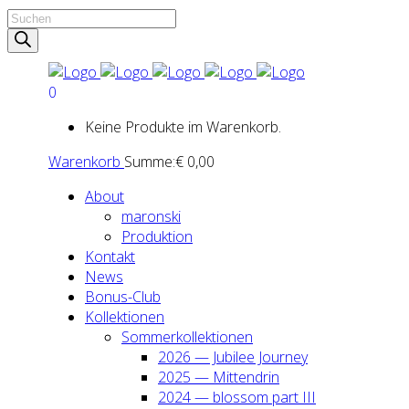
Products
search
0
Keine Produkte im Warenkorb.
Warenkorb
Summe:
€
0,00
About
maron­ski
Pro­duk­ti­on
Kon­takt
News
Bonus-Club
Kol­lek­tio­nen
Som­mer­kol­lek­tio­nen
2026 — Jubi­lee Jour­ney
2025 — Mit­ten­drin
2024 — blos­som part III