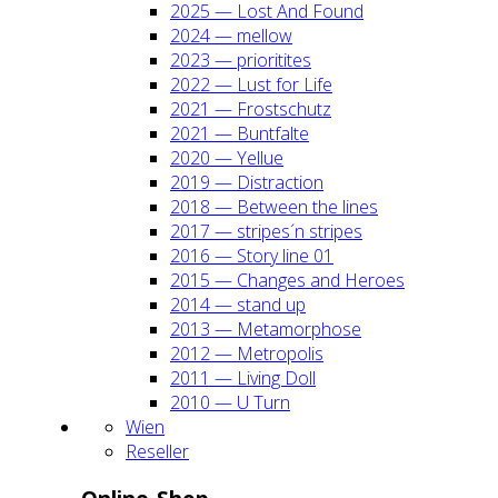
2025 — Lost And Found
2024 — mel­low
2023 — prio­ri­ti­tes
2022 — Lust for Life
2021 — Frost­schutz
2021 — Bunt­fal­te
2020 — Yel­lue
2019 — Dis­trac­tion
2018 — Bet­ween the lines
2017 — stripes´n stripes
2016 — Sto­ry line 01
2015 — Chan­ges and Heroes
2014 — stand up
2013 — Meta­mor­pho­se
2012 — Metro­po­lis
2011 — Living Doll
2010 — U Turn
Wien
Resel­ler