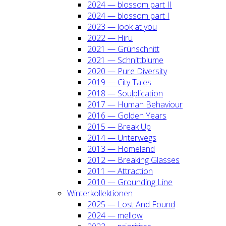
2024 — blos­som part II
2024 — blos­som part I
2023 — look at you
2022 — Hiru
2021 — Grün­schnitt
2021 — Schnitt­blu­me
2020 — Pure Diver­si­ty
2019 — City Tales
2018 — Soul­pli­ca­ti­on
2017 — Human Beha­viour
2016 — Gol­den Years
2015 — Break Up
2014 — Unter­wegs
2013 — Home­land
2012 — Brea­king Glas­ses
2011 — Attrac­tion
2010 — Groun­ding Line
Win­ter­kol­lek­tio­nen
2025 — Lost And Found
2024 — mel­low