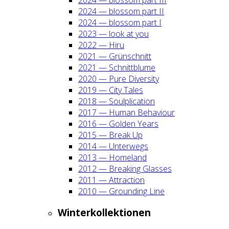
2024 — blos­som part II
2024 — blos­som part I
2023 — look at you
2022 — Hiru
2021 — Grün­schnitt
2021 — Schnitt­blu­me
2020 — Pure Diver­si­ty
2019 — City Tales
2018 — Soul­pli­ca­ti­on
2017 — Human Beha­viour
2016 — Gol­den Years
2015 — Break Up
2014 — Unter­wegs
2013 — Home­land
2012 — Brea­king Glas­ses
2011 — Attrac­tion
2010 — Groun­ding Line
Win­ter­kol­lek­tio­nen