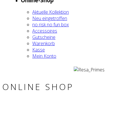
Online-Shop
Aktu­el­le Kol­lek­ti­on
Neu ein­ge­trof­fen
no risk no fun box
Acces­soires
Gut­schei­ne
Waren­korb
Kas­se
Mein Kon­to
ONLINE SHOP