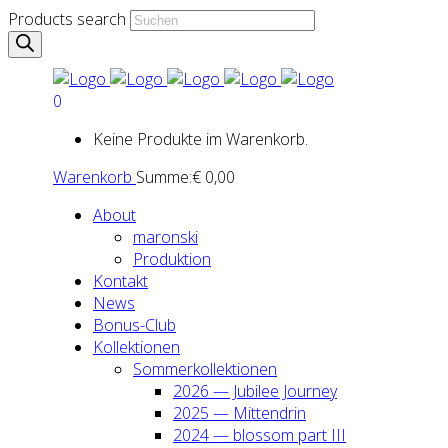
Products search
0
Keine Produkte im Warenkorb.
Warenkorb
Summe:
€
0,00
About
maron­ski
Pro­duk­ti­on
Kon­takt
News
Bonus-Club
Kol­lek­tio­nen
Som­mer­kol­lek­tio­nen
2026 — Jubi­lee Jour­ney
2025 — Mit­ten­drin
2024 — blos­som part III