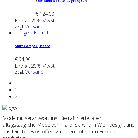
Shirt­kleid STEL­LA L., gras­grün
€
124,00
Enthält 20% MwSt.
zzgl.
Versand
Du gefällst mir!
Shirt Cam­pa­ri, bee­re
€
94,00
Enthält 20% MwSt.
zzgl.
Versand
1
2
Mode mit Verantwortung. Die raffinierte, aber
alltagstaugliche Mode von maronski wird in Wien designt und
aus feinsten Biostoffen, zu fairen Löhnen in Europa