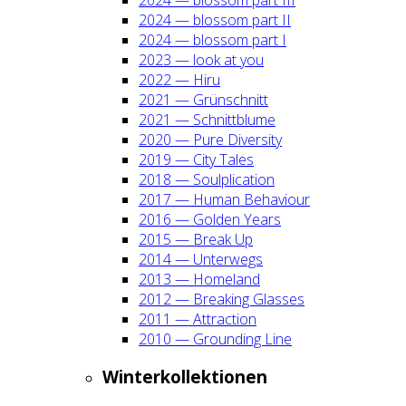
2024 — blos­som part II
2024 — blos­som part I
2023 — look at you
2022 — Hiru
2021 — Grün­schnitt
2021 — Schnitt­blu­me
2020 — Pure Diver­si­ty
2019 — City Tales
2018 — Soul­pli­ca­ti­on
2017 — Human Beha­viour
2016 — Gol­den Years
2015 — Break Up
2014 — Unter­wegs
2013 — Home­land
2012 — Brea­king Glas­ses
2011 — Attrac­tion
2010 — Groun­ding Line
Win­ter­kol­lek­tio­nen