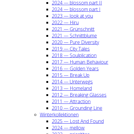
2024 — blos­som part II
2024 — blos­som part I
2023 — look at you
2022 — Hiru
2021 — Grün­schnitt
2021 — Schnitt­blu­me
2020 — Pure Diver­si­ty
2019 — City Tales
2018 — Soul­pli­ca­ti­on
2017 — Human Beha­viour
2016 — Gol­den Years
2015 — Break Up
2014 — Unter­wegs
2013 — Home­land
2012 — Brea­king Glas­ses
2011 — Attrac­tion
2010 — Groun­ding Line
Win­ter­kol­lek­tio­nen
2025 — Lost And Found
2024 — mel­low