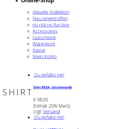
Online-Shop
Aktu­el­le Kol­lek­ti­on
Neu ein­ge­trof­fen
no risk no fun box
Acces­soires
Gut­schei­ne
Waren­korb
Kas­se
Mein Kon­to
Du gefällst mir!
Shirt RESA, zitro­nen­gelb
SHIRT
€
98,00
Enthält 20% MwSt.
zzgl.
Versand
Du gefällst mir!