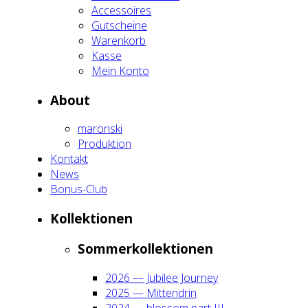
Acces­soires
Gut­schei­ne
Waren­korb
Kas­se
Mein Kon­to
About
maron­ski
Pro­duk­ti­on
Kon­takt
News
Bonus-Club
Kol­lek­tio­nen
Som­mer­kol­lek­tio­nen
2026 — Jubi­lee Jour­ney
2025 — Mit­ten­drin
2024 — blos­som part III