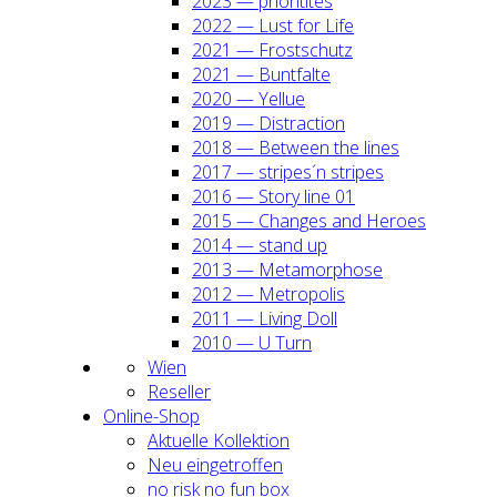
2023 — prio­ri­ti­tes
2022 — Lust for Life
2021 — Frost­schutz
2021 — Bunt­fal­te
2020 — Yel­lue
2019 — Dis­trac­tion
2018 — Bet­ween the lines
2017 — stripes´n stripes
2016 — Sto­ry line 01
2015 — Chan­ges and Heroes
2014 — stand up
2013 — Meta­mor­pho­se
2012 — Metro­po­lis
2011 — Living Doll
2010 — U Turn
Wien
Resel­ler
Online-Shop
Aktu­el­le Kol­lek­ti­on
Neu ein­ge­trof­fen
no risk no fun box