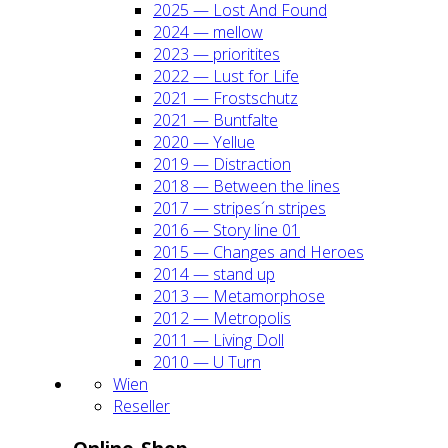
2025 — Lost And Found
2024 — mel­low
2023 — prio­ri­ti­tes
2022 — Lust for Life
2021 — Frost­schutz
2021 — Bunt­fal­te
2020 — Yel­lue
2019 — Dis­trac­tion
2018 — Bet­ween the lines
2017 — stripes´n stripes
2016 — Sto­ry line 01
2015 — Chan­ges and Heroes
2014 — stand up
2013 — Meta­mor­pho­se
2012 — Metro­po­lis
2011 — Living Doll
2010 — U Turn
Wien
Resel­ler