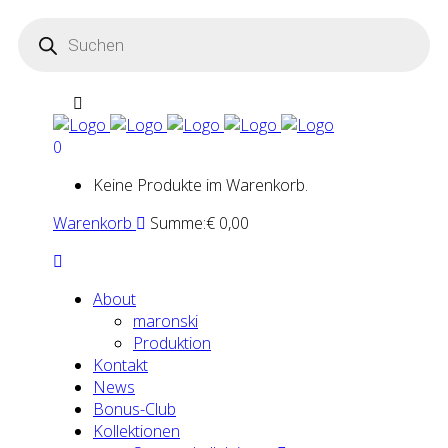
Products
search
0
Keine Produkte im Warenkorb.
Warenkorb
Summe:
€
0,00
About
maron­ski
Pro­duk­ti­on
Kon­takt
News
Bonus-Club
Kol­lek­tio­nen