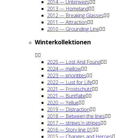
2014 — Unter­wegs
2013 — Home­land
2012 — Brea­king Glas­ses
2011 — Attrac­tion
2010 — Groun­ding Line
Win­ter­kol­lek­tio­nen
2025 — Lost And Found
2024 — mel­low
2023 — prio­ri­ti­tes
2022 — Lust for Life
2021 — Frost­schutz
2021 — Bunt­fal­te
2020 — Yel­lue
2019 — Dis­trac­tion
2018 — Bet­ween the lines
2017 — stripes´n stripes
2016 — Sto­ry line 01
2015 — Chan­ges and Heroes