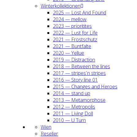
Win­ter­kol­lek­tio­nen
2025 — Lost And Found
2024 — mel­low
2023 — prio­ri­ti­tes
2022 — Lust for Life
2021 — Frost­schutz
2021 — Bunt­fal­te
2020 — Yel­lue
2019 — Dis­trac­tion
2018 — Bet­ween the lines
2017 — stripes´n stripes
2016 — Sto­ry line 01
2015 — Chan­ges and Heroes
2014 — stand up
2013 — Meta­mor­pho­se
2012 — Metro­po­lis
2011 — Living Doll
2010 — U Turn
Wien
Resel­ler