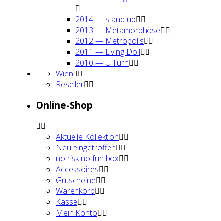
2014 — stand up
2013 — Meta­mor­pho­se
2012 — Metro­po­lis
2011 — Living Doll
2010 — U Turn
Wien
Resel­ler
Online-Shop
Aktu­el­le Kol­lek­ti­on
Neu ein­ge­trof­fen
no risk no fun box
Acces­soires
Gut­schei­ne
Waren­korb
Kas­se
Mein Kon­to