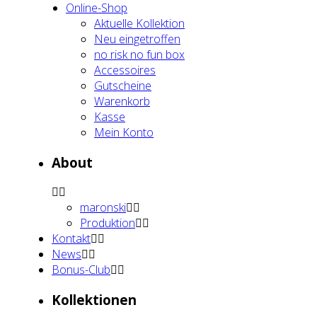
Online-Shop
Aktu­el­le Kol­lek­ti­on
Neu ein­ge­trof­fen
no risk no fun box
Acces­soires
Gut­schei­ne
Waren­korb
Kas­se
Mein Kon­to
About
maron­ski
Pro­duk­ti­on
Kon­takt
News
Bonus-Club
Kol­lek­tio­nen