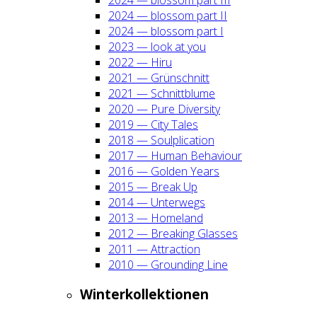
2024 — blos­som part II
2024 — blos­som part I
2023 — look at you
2022 — Hiru
2021 — Grün­schnitt
2021 — Schnitt­blu­me
2020 — Pure Diver­si­ty
2019 — City Tales
2018 — Soul­pli­ca­ti­on
2017 — Human Beha­viour
2016 — Gol­den Years
2015 — Break Up
2014 — Unter­wegs
2013 — Home­land
2012 — Brea­king Glas­ses
2011 — Attrac­tion
2010 — Groun­ding Line
Win­ter­kol­lek­tio­nen