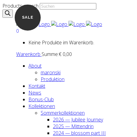
Products search
SALE
0
Keine Produkte im Warenkorb.
Warenkorb
Summe:
€
0,00
About
maron­ski
Pro­duk­ti­on
Kon­takt
News
Bonus-Club
Kol­lek­tio­nen
Som­mer­kol­lek­tio­nen
2026 — Jubi­lee Jour­ney
2025 — Mit­ten­drin
2024 — blos­som part III