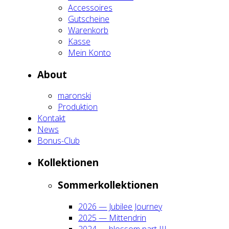
Acces­soires
Gut­schei­ne
Waren­korb
Kas­se
Mein Kon­to
About
maron­ski
Pro­duk­ti­on
Kon­takt
News
Bonus-Club
Kol­lek­tio­nen
Som­mer­kol­lek­tio­nen
2026 — Jubi­lee Jour­ney
2025 — Mit­ten­drin
2024 — blos­som part III