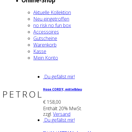
Online-Shop
Aktu­el­le Kol­lek­ti­on
Neu ein­ge­trof­fen
no risk no fun box
Acces­soires
Gut­schei­ne
Waren­korb
Kas­se
Mein Kon­to
Du gefällst mir!
Hose COR­DY, mit­tel­blau
PETROL
€
158,00
Enthält 20% MwSt.
zzgl.
Versand
Du gefällst mir!