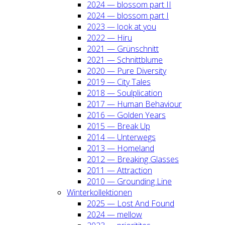
2024 — blos­som part II
2024 — blos­som part I
2023 — look at you
2022 — Hiru
2021 — Grün­schnitt
2021 — Schnitt­blu­me
2020 — Pure Diver­si­ty
2019 — City Tales
2018 — Soul­pli­ca­ti­on
2017 — Human Beha­viour
2016 — Gol­den Years
2015 — Break Up
2014 — Unter­wegs
2013 — Home­land
2012 — Brea­king Glas­ses
2011 — Attrac­tion
2010 — Groun­ding Line
Win­ter­kol­lek­tio­nen
2025 — Lost And Found
2024 — mel­low