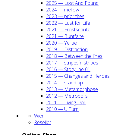
2025 — Lost And Found
2024 — mel­low
2023 — prio­ri­ti­tes
2022 — Lust for Life
2021 — Frost­schutz
2021 — Bunt­fal­te
2020 — Yel­lue
2019 — Dis­trac­tion
2018 — Bet­ween the lines
2017 — stripes´n stripes
2016 — Sto­ry line 01
2015 — Chan­ges and Heroes
2014 — stand up
2013 — Meta­mor­pho­se
2012 — Metro­po­lis
2011 — Living Doll
2010 — U Turn
Wien
Resel­ler