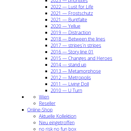
2023 — prio­ri­ti­tes
2022 — Lust for Life
2021 — Frost­schutz
2021 — Bunt­fal­te
2020 — Yel­lue
2019 — Dis­trac­tion
2018 — Bet­ween the lines
2017 — stripes´n stripes
2016 — Sto­ry line 01
2015 — Chan­ges and Heroes
2014 — stand up
2013 — Meta­mor­pho­se
2012 — Metro­po­lis
2011 — Living Doll
2010 — U Turn
Wien
Resel­ler
Online-Shop
Aktu­el­le Kol­lek­ti­on
Neu ein­ge­trof­fen
no risk no fun box