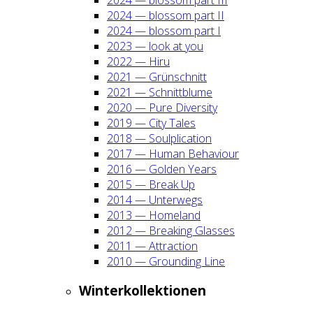
2024 — blos­som part II
2024 — blos­som part I
2023 — look at you
2022 — Hiru
2021 — Grün­schnitt
2021 — Schnitt­blu­me
2020 — Pure Diver­si­ty
2019 — City Tales
2018 — Soul­pli­ca­ti­on
2017 — Human Beha­viour
2016 — Gol­den Years
2015 — Break Up
2014 — Unter­wegs
2013 — Home­land
2012 — Brea­king Glas­ses
2011 — Attrac­tion
2010 — Groun­ding Line
Win­ter­kol­lek­tio­nen