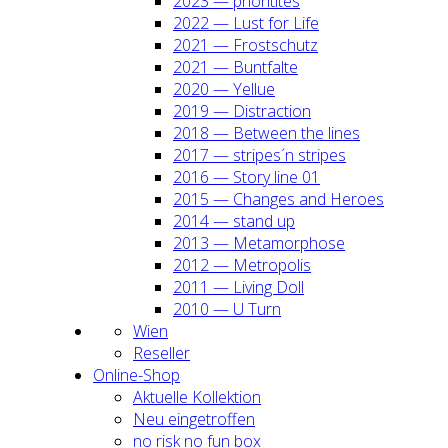
2023 — prio­ri­ti­tes
2022 — Lust for Life
2021 — Frost­schutz
2021 — Bunt­fal­te
2020 — Yel­lue
2019 — Dis­trac­tion
2018 — Bet­ween the lines
2017 — stripes´n stripes
2016 — Sto­ry line 01
2015 — Chan­ges and Heroes
2014 — stand up
2013 — Meta­mor­pho­se
2012 — Metro­po­lis
2011 — Living Doll
2010 — U Turn
Wien
Resel­ler
Online-Shop
Aktu­el­le Kol­lek­ti­on
Neu ein­ge­trof­fen
no risk no fun box