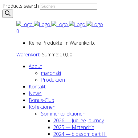
Products search
0
Keine Produkte im Warenkorb.
Warenkorb
Summe:
€
0,00
About
maron­ski
Pro­duk­ti­on
Kon­takt
News
Bonus-Club
Kol­lek­tio­nen
Som­mer­kol­lek­tio­nen
2026 — Jubi­lee Jour­ney
2025 — Mit­ten­drin
2024 — blos­som part III