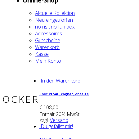
Online-Shop
Aktu­el­le Kol­lek­ti­on
Neu ein­ge­trof­fen
no risk no fun box
Acces­soires
Gut­schei­ne
Waren­korb
Kas­se
Mein Kon­to
In den Warenkorb
Shirt RESAL, cognac, one­si­ze
OCKER
€
108,00
Enthält 20% MwSt.
zzgl.
Versand
Du gefällst mir!