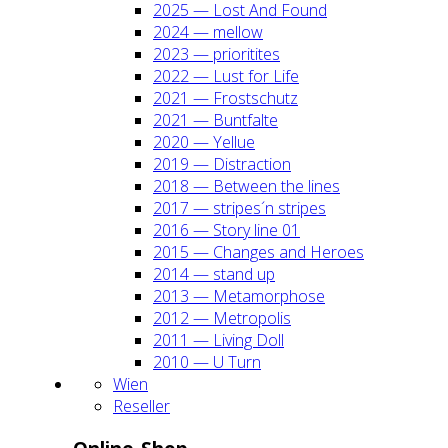
2025 — Lost And Found
2024 — mel­low
2023 — prio­ri­ti­tes
2022 — Lust for Life
2021 — Frost­schutz
2021 — Bunt­fal­te
2020 — Yel­lue
2019 — Dis­trac­tion
2018 — Bet­ween the lines
2017 — stripes´n stripes
2016 — Sto­ry line 01
2015 — Chan­ges and Heroes
2014 — stand up
2013 — Meta­mor­pho­se
2012 — Metro­po­lis
2011 — Living Doll
2010 — U Turn
Wien
Resel­ler