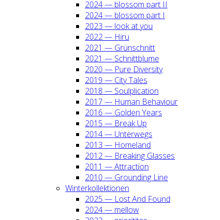
2024 — blos­som part II
2024 — blos­som part I
2023 — look at you
2022 — Hiru
2021 — Grün­schnitt
2021 — Schnitt­blu­me
2020 — Pure Diver­si­ty
2019 — City Tales
2018 — Soul­pli­ca­ti­on
2017 — Human Beha­viour
2016 — Gol­den Years
2015 — Break Up
2014 — Unter­wegs
2013 — Home­land
2012 — Brea­king Glas­ses
2011 — Attrac­tion
2010 — Groun­ding Line
Win­ter­kol­lek­tio­nen
2025 — Lost And Found
2024 — mel­low