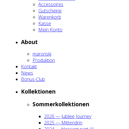
Acces­soires
Gut­schei­ne
Waren­korb
Kas­se
Mein Kon­to
About
maron­ski
Pro­duk­ti­on
Kon­takt
News
Bonus-Club
Kol­lek­tio­nen
Som­mer­kol­lek­tio­nen
2026 — Jubi­lee Jour­ney
2025 — Mit­ten­drin
2024 — blos­som part III