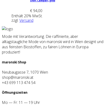
Shirt Cam­pa­ri, gelb
€
94,00
Enthält 20% MwSt.
zzgl.
Versand
Mode mit Verantwortung. Die raffinierte, aber
alltagstaugliche Mode von maronski wird in Wien designt und
aus feinsten Biostoffen, zu fairen Löhnen in Europa
produziert!
maron­ski Shop
Neubaugasse 7, 1070 Wien
shop@maronski.at
+43 699 113 474 54
Öff­nungs­zei­ten
Mo — Fr: 11 — 19 Uhr