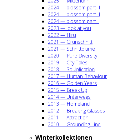
2025 — Mit­ten­drin
2024 — blos­som part III
2024 — blos­som part II
2024 — blos­som part I
2023 — look at you
2022 — Hiru
2021 — Grün­schnitt
2021 — Schnitt­blu­me
2020 — Pure Diver­si­ty
2019 — City Tales
2018 — Soul­pli­ca­ti­on
2017 — Human Beha­viour
2016 — Gol­den Years
2015 — Break Up
2014 — Unter­wegs
2013 — Home­land
2012 — Brea­king Glas­ses
2011 — Attrac­tion
2010 — Groun­ding Line
Win­ter­kol­lek­tio­nen