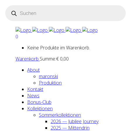
Products
search
0
Keine Produkte im Warenkorb.
Warenkorb
Summe:
€
0,00
About
maron­ski
Pro­duk­ti­on
Kon­takt
News
Bonus-Club
Kol­lek­tio­nen
Som­mer­kol­lek­tio­nen
2026 — Jubi­lee Jour­ney
2025 — Mit­ten­drin