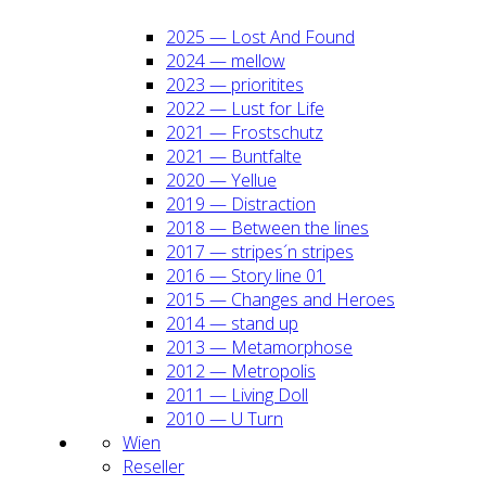
2025 — Lost And Found
2024 — mel­low
2023 — prio­ri­ti­tes
2022 — Lust for Life
2021 — Frost­schutz
2021 — Bunt­fal­te
2020 — Yel­lue
2019 — Dis­trac­tion
2018 — Bet­ween the lines
2017 — stripes´n stripes
2016 — Sto­ry line 01
2015 — Chan­ges and Heroes
2014 — stand up
2013 — Meta­mor­pho­se
2012 — Metro­po­lis
2011 — Living Doll
2010 — U Turn
Wien
Resel­ler