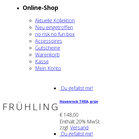
Online-Shop
Aktu­el­le Kol­lek­ti­on
Neu ein­ge­trof­fen
no risk no fun box
Acces­soires
Gut­schei­ne
Waren­korb
Kas­se
Mein Kon­to
Du gefällst mir!
Hosen­rock THEA, grün
FRÜHLING
€
148,00
Enthält 20% MwSt.
zzgl.
Versand
Du gefällst mir!