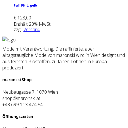
Pul­li PHIL, gelb
€
128,00
Enthält 20% MwSt.
zzgl.
Versand
Mode mit Verantwortung. Die raffinierte, aber
alltagstaugliche Mode von maronski wird in Wien designt und
aus feinsten Biostoffen, zu fairen Löhnen in Europa
produziert!
maron­ski Shop
Neubaugasse 7, 1070 Wien
shop@maronski.at
+43 699 113 474 54
Öff­nungs­zei­ten