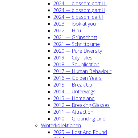
2024 — blos­som part III
2024 — blos­som part II
2024 — blos­som part I
2023 — look at you
2022 — Hiru
2021 — Grün­schnitt
2021 — Schnitt­blu­me
2020 — Pure Diver­si­ty
2019 — City Tales
2018 — Soul­pli­ca­ti­on
2017 — Human Beha­viour
2016 — Gol­den Years
2015 — Break Up
2014 — Unter­wegs
2013 — Home­land
2012 — Brea­king Glas­ses
2011 — Attrac­tion
2010 — Groun­ding Line
Win­ter­kol­lek­tio­nen
2025 — Lost And Found