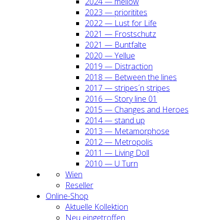
2024 — mel­low
2023 — prio­ri­ti­tes
2022 — Lust for Life
2021 — Frost­schutz
2021 — Bunt­fal­te
2020 — Yel­lue
2019 — Dis­trac­tion
2018 — Bet­ween the lines
2017 — stripes´n stripes
2016 — Sto­ry line 01
2015 — Chan­ges and Heroes
2014 — stand up
2013 — Meta­mor­pho­se
2012 — Metro­po­lis
2011 — Living Doll
2010 — U Turn
Wien
Resel­ler
Online-Shop
Aktu­el­le Kol­lek­ti­on
Neu ein­ge­trof­fen