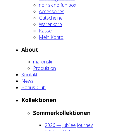
no risk no fun box
Acces­soires
Gut­schei­ne
Waren­korb
Kas­se
Mein Kon­to
About
maron­ski
Pro­duk­ti­on
Kon­takt
News
Bonus-Club
Kol­lek­tio­nen
Som­mer­kol­lek­tio­nen
2026 — Jubi­lee Jour­ney