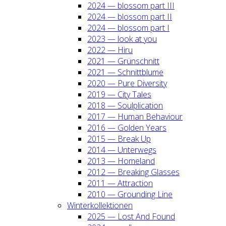
2024 — blos­som part III
2024 — blos­som part II
2024 — blos­som part I
2023 — look at you
2022 — Hiru
2021 — Grün­schnitt
2021 — Schnitt­blu­me
2020 — Pure Diver­si­ty
2019 — City Tales
2018 — Soul­pli­ca­ti­on
2017 — Human Beha­viour
2016 — Gol­den Years
2015 — Break Up
2014 — Unter­wegs
2013 — Home­land
2012 — Brea­king Glas­ses
2011 — Attrac­tion
2010 — Groun­ding Line
Win­ter­kol­lek­tio­nen
2025 — Lost And Found