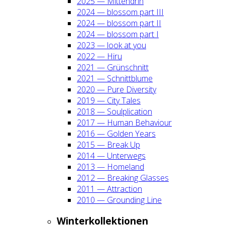
2025 — Mit­ten­drin
2024 — blos­som part III
2024 — blos­som part II
2024 — blos­som part I
2023 — look at you
2022 — Hiru
2021 — Grün­schnitt
2021 — Schnitt­blu­me
2020 — Pure Diver­si­ty
2019 — City Tales
2018 — Soul­pli­ca­ti­on
2017 — Human Beha­viour
2016 — Gol­den Years
2015 — Break Up
2014 — Unter­wegs
2013 — Home­land
2012 — Brea­king Glas­ses
2011 — Attrac­tion
2010 — Groun­ding Line
Win­ter­kol­lek­tio­nen