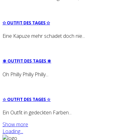
✩ OUT­FIT DES TAGES ✩
Eine Kapuze mehr schadet doch nie...
𖤓 OUT­FIT DES TAGES 𖤓
Oh Philly Philly Philly...
☆ OUT­FIT DES TAGES ☆
Ein Outfit in gedeckten Farben...
Show more
Loading...