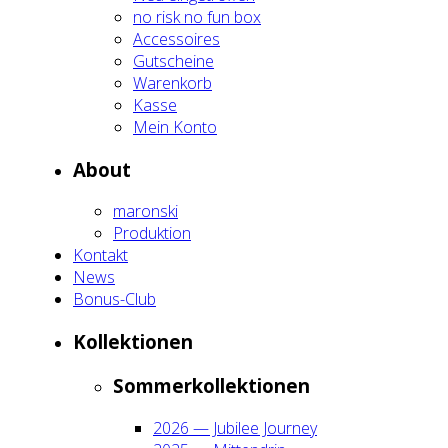
no risk no fun box
Acces­soires
Gut­schei­ne
Waren­korb
Kas­se
Mein Kon­to
About
maron­ski
Pro­duk­ti­on
Kon­takt
News
Bonus-Club
Kol­lek­tio­nen
Som­mer­kol­lek­tio­nen
2026 — Jubi­lee Jour­ney