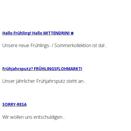
Hal­lo Früh­ling! Hal­lo MIT­TEN­DRIN! ❀
Unsere neue Frühlings- / Sommerkollektion ist da!...
Früh­jahrs­putz? FRÜH­LINGS­FLOH­MARKT!
Unser jährlicher Frühjahrsputz steht an...
SOR­RY-RESA
Wir wollen uns entschuldigen...