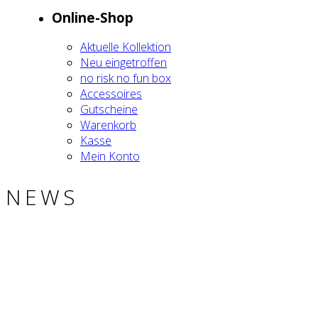
Online-Shop
Aktu­el­le Kol­lek­ti­on
Neu ein­ge­trof­fen
no risk no fun box
Acces­soires
Gut­schei­ne
Waren­korb
Kas­se
Mein Kon­to
NEWS