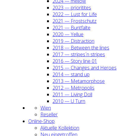
2024 — mel­low
2023 — prio­ri­ti­tes
2022 — Lust for Life
2021 — Frost­schutz
2021 — Bunt­fal­te
2020 — Yel­lue
2019 — Dis­trac­tion
2018 — Bet­ween the lines
2017 — stripes´n stripes
2016 — Sto­ry line 01
2015 — Chan­ges and Heroes
2014 — stand up
2013 — Meta­mor­pho­se
2012 — Metro­po­lis
2011 — Living Doll
2010 — U Turn
Wien
Resel­ler
Online-Shop
Aktu­el­le Kol­lek­ti­on
Neu ein­ge­trof­fen