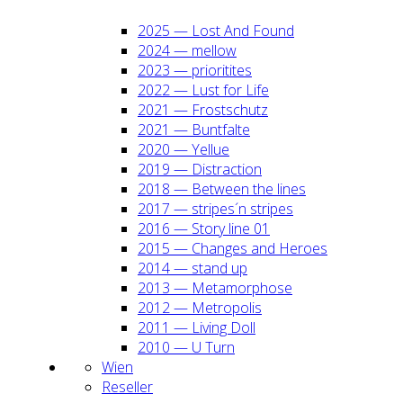
2025 — Lost And Found
2024 — mel­low
2023 — prio­ri­ti­tes
2022 — Lust for Life
2021 — Frost­schutz
2021 — Bunt­fal­te
2020 — Yel­lue
2019 — Dis­trac­tion
2018 — Bet­ween the lines
2017 — stripes´n stripes
2016 — Sto­ry line 01
2015 — Chan­ges and Heroes
2014 — stand up
2013 — Meta­mor­pho­se
2012 — Metro­po­lis
2011 — Living Doll
2010 — U Turn
Wien
Resel­ler