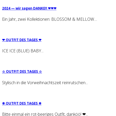
2024 — wir sagen DAN­KE!! ❤❤❤
Ein Jahr, zwei Kollektionen: BLOSSOM & MELLOW....
❤︎ OUT­FIT DES TAGES ❤︎
ICE ICE (BLUE) BABY...
☆ OUT­FIT DES TAGES ☆
Stylisch in die Vorweihnachtszeit reinrutschen...
❄ OUT­FIT DES TAGES ❄
Bitte einmal ein rot-beeriges Outfit, danköö! ❤...