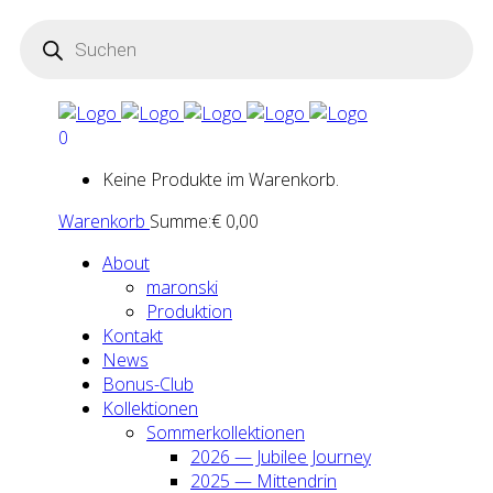
Products
search
0
Keine Produkte im Warenkorb.
Warenkorb
Summe:
€
0,00
About
maron­ski
Pro­duk­ti­on
Kon­takt
News
Bonus-Club
Kol­lek­tio­nen
Som­mer­kol­lek­tio­nen
2026 — Jubi­lee Jour­ney
2025 — Mit­ten­drin