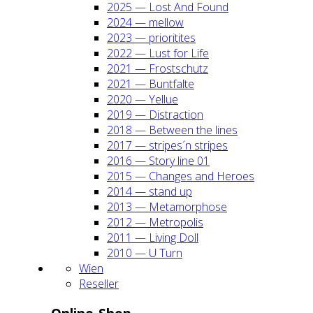
2025 — Lost And Found
2024 — mel­low
2023 — prio­ri­ti­tes
2022 — Lust for Life
2021 — Frost­schutz
2021 — Bunt­fal­te
2020 — Yel­lue
2019 — Dis­trac­tion
2018 — Bet­ween the lines
2017 — stripes´n stripes
2016 — Sto­ry line 01
2015 — Chan­ges and Heroes
2014 — stand up
2013 — Meta­mor­pho­se
2012 — Metro­po­lis
2011 — Living Doll
2010 — U Turn
Wien
Resel­ler