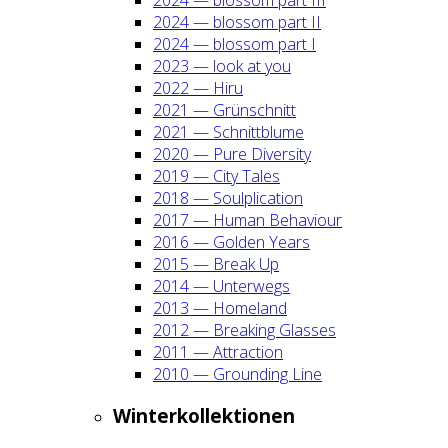
2024 — blos­som part II
2024 — blos­som part I
2023 — look at you
2022 — Hiru
2021 — Grün­schnitt
2021 — Schnitt­blu­me
2020 — Pure Diver­si­ty
2019 — City Tales
2018 — Soul­pli­ca­ti­on
2017 — Human Beha­viour
2016 — Gol­den Years
2015 — Break Up
2014 — Unter­wegs
2013 — Home­land
2012 — Brea­king Glas­ses
2011 — Attrac­tion
2010 — Groun­ding Line
Win­ter­kol­lek­tio­nen