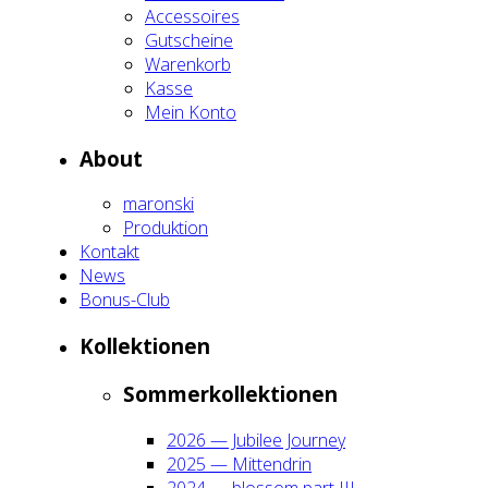
Acces­soires
Gut­schei­ne
Waren­korb
Kas­se
Mein Kon­to
About
maron­ski
Pro­duk­ti­on
Kon­takt
News
Bonus-Club
Kol­lek­tio­nen
Som­mer­kol­lek­tio­nen
2026 — Jubi­lee Jour­ney
2025 — Mit­ten­drin
2024 — blos­som part III