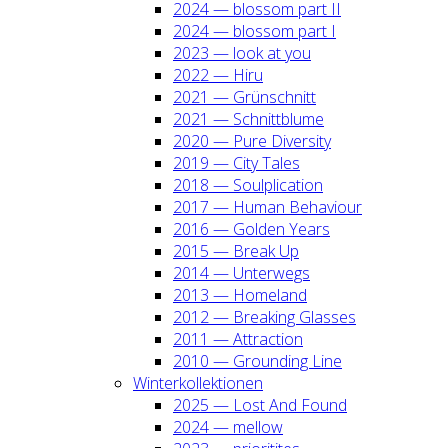
2024 — blos­som part II
2024 — blos­som part I
2023 — look at you
2022 — Hiru
2021 — Grün­schnitt
2021 — Schnitt­blu­me
2020 — Pure Diver­si­ty
2019 — City Tales
2018 — Soul­pli­ca­ti­on
2017 — Human Beha­viour
2016 — Gol­den Years
2015 — Break Up
2014 — Unter­wegs
2013 — Home­land
2012 — Brea­king Glas­ses
2011 — Attrac­tion
2010 — Groun­ding Line
Win­ter­kol­lek­tio­nen
2025 — Lost And Found
2024 — mel­low