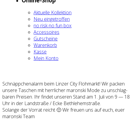
Online-Shop
Aktu­el­le Kol­lek­ti­on
Neu ein­ge­trof­fen
no risk no fun box
Acces­soires
Gut­schei­ne
Waren­korb
Kas­se
Mein Kon­to
Schnäpp­chen­alarm beim Lin­zer City Floh­markt! Wir packen
unse­re Taschen mit herr­li­cher maron­ski Mode zu unschlag­
ba­ren Prei­sen. Ihr fin­det unse­ren Stand am 1. Juli von 9 — 18
Uhr in der Land­stra­ße / Ecke Beth­le­hem­stra­ße.
Solan­ge der Vor­rat reicht 🙂 Wir freu­en uns auf euch, euer
maron­ski Team