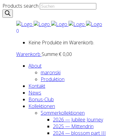
Products search
0
Keine Produkte im Warenkorb.
Warenkorb
Summe:
€
0,00
About
maron­ski
Pro­duk­ti­on
Kon­takt
News
Bonus-Club
Kol­lek­tio­nen
Som­mer­kol­lek­tio­nen
2026 — Jubi­lee Jour­ney
2025 — Mit­ten­drin
2024 — blos­som part III