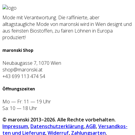
Mode mit Verantwortung. Die raffinierte, aber
alltagstaugliche Mode von maronski wird in Wien designt und
aus feinsten Biostoffen, zu fairen Löhnen in Europa
produziert!
maron­ski Shop
Neubaugasse 7, 1070 Wien
shop@maronski.at
+43 699 113 474 54
Öff­nungs­zei­ten
Mo — Fr: 11 — 19 Uhr
Sa: 10 — 18 Uhr
© maron­ski 2013–2026. Alle Rech­te vor­be­hal­ten.
Impres­sum
,
Daten­schutz­er­klä­rung
,
AGB
,
Ver­sand­kos­
ten und Lie­fe­rung
,
Wider­ruf
,
Zah­lungs­ar­ten
.