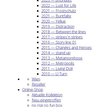
2023 — prio­ri­ti­tes
2022 — Lust for Life
2021 — Frost­schutz
2021 — Bunt­fal­te
2020 — Yel­lue
2019 — Dis­trac­tion
2018 — Bet­ween the lines
2017 — stripes´n stripes
2016 — Sto­ry line 01
2015 — Chan­ges and Heroes
2014 — stand up
2013 — Meta­mor­pho­se
2012 — Metro­po­lis
2011 — Living Doll
2010 — U Turn
Wien
Resel­ler
Online-Shop
Aktu­el­le Kol­lek­ti­on
Neu ein­ge­trof­fen
no risk no fun box