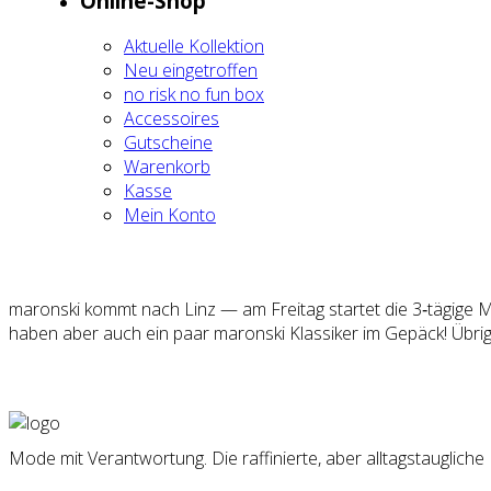
Online-Shop
Aktu­el­le Kol­lek­ti­on
Neu ein­ge­trof­fen
no risk no fun box
Acces­soires
Gut­schei­ne
Waren­korb
Kas­se
Mein Kon­to
maron­ski kommt nach Linz — am Frei­tag star­tet die 3‑tägige Mes
haben aber auch ein paar maron­ski Klas­si­ker im Gepäck! Übri­gen
Mode mit Verantwortung. Die raffinierte, aber alltagstauglich