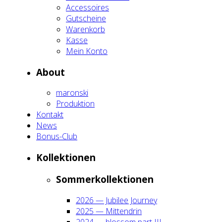
Acces­soires
Gut­schei­ne
Waren­korb
Kas­se
Mein Kon­to
About
maron­ski
Pro­duk­ti­on
Kon­takt
News
Bonus-Club
Kol­lek­tio­nen
Som­mer­kol­lek­tio­nen
2026 — Jubi­lee Jour­ney
2025 — Mit­ten­drin
2024 — blos­som part III