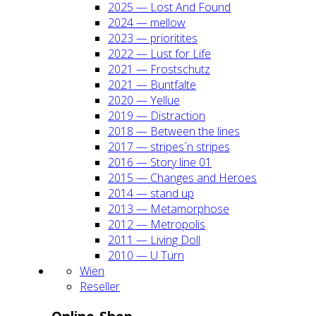
2025 — Lost And Found
2024 — mel­low
2023 — prio­ri­ti­tes
2022 — Lust for Life
2021 — Frost­schutz
2021 — Bunt­fal­te
2020 — Yel­lue
2019 — Dis­trac­tion
2018 — Bet­ween the lines
2017 — stripes´n stripes
2016 — Sto­ry line 01
2015 — Chan­ges and Heroes
2014 — stand up
2013 — Meta­mor­pho­se
2012 — Metro­po­lis
2011 — Living Doll
2010 — U Turn
Wien
Resel­ler