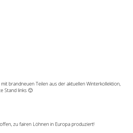
t brand­neu­en Tei­len aus der aktu­el­len Winter­kollektion,
te Stand links 🙂
offen, zu fairen Löhnen in Europa produziert!