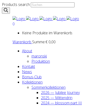
Products search
0
Keine Produkte im Warenkorb.
Warenkorb
Summe:
€
0,00
About
maron­ski
Pro­duk­ti­on
Kon­takt
News
Bonus-Club
Kol­lek­tio­nen
Som­mer­kol­lek­tio­nen
2026 — Jubi­lee Jour­ney
2025 — Mit­ten­drin
2024 — blos­som part III