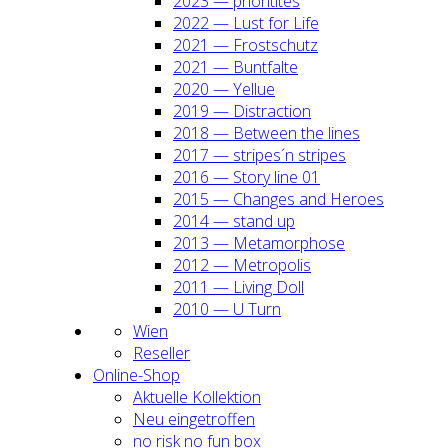
2023 — prio­ri­ti­tes
2022 — Lust for Life
2021 — Frost­schutz
2021 — Bunt­fal­te
2020 — Yel­lue
2019 — Dis­trac­tion
2018 — Bet­ween the lines
2017 — stripes´n stripes
2016 — Sto­ry line 01
2015 — Chan­ges and Heroes
2014 — stand up
2013 — Meta­mor­pho­se
2012 — Metro­po­lis
2011 — Living Doll
2010 — U Turn
Wien
Resel­ler
Online-Shop
Aktu­el­le Kol­lek­ti­on
Neu ein­ge­trof­fen
no risk no fun box