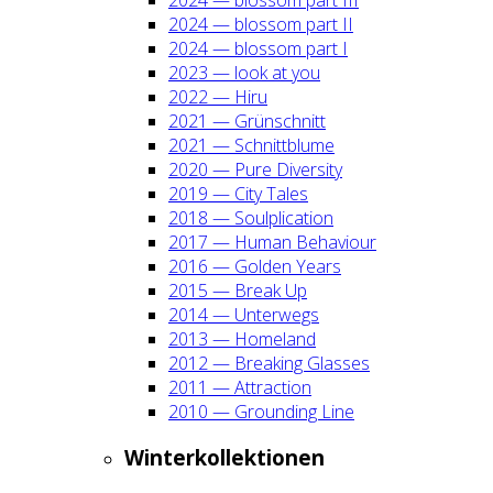
2024 — blos­som part II
2024 — blos­som part I
2023 — look at you
2022 — Hiru
2021 — Grün­schnitt
2021 — Schnitt­blu­me
2020 — Pure Diver­si­ty
2019 — City Tales
2018 — Soul­pli­ca­ti­on
2017 — Human Beha­viour
2016 — Gol­den Years
2015 — Break Up
2014 — Unter­wegs
2013 — Home­land
2012 — Brea­king Glas­ses
2011 — Attrac­tion
2010 — Groun­ding Line
Win­ter­kol­lek­tio­nen