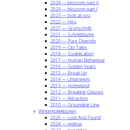
2024 — blos­som part II
2024 — blos­som part I
2023 — look at you
2022 — Hiru
2021 — Grün­schnitt
2021 — Schnitt­blu­me
2020 — Pure Diver­si­ty
2019 — City Tales
2018 — Soul­pli­ca­ti­on
2017 — Human Beha­viour
2016 — Gol­den Years
2015 — Break Up
2014 — Unter­wegs
2013 — Home­land
2012 — Brea­king Glas­ses
2011 — Attrac­tion
2010 — Groun­ding Line
Win­ter­kol­lek­tio­nen
2025 — Lost And Found
2024 — mel­low