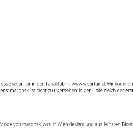
­se wear fair in der Tabak­fa­brik. www.wearfair.at Wir kom­men mi
s: maron­ski ist nicht zu über­se­hen: in der Hal­le gleich der ers­
e Mode von maronski wird in Wien designt und aus feinsten Biost