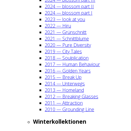
2024 — blos­som part II
2024 — blos­som part I
2023 — look at you
2022 — Hiru
2021 — Grün­schnitt
2021 — Schnitt­blu­me
2020 — Pure Diver­si­ty
2019 — City Tales
2018 — Soul­pli­ca­ti­on
2017 — Human Beha­viour
2016 — Gol­den Years
2015 — Break Up
2014 — Unter­wegs
2013 — Home­land
2012 — Brea­king Glas­ses
2011 — Attrac­tion
2010 — Groun­ding Line
Win­ter­kol­lek­tio­nen