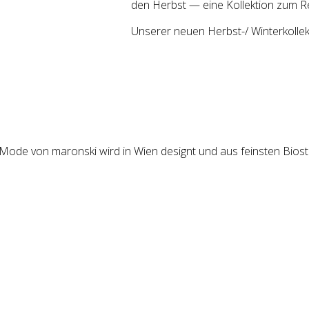
den Herbst — eine Kol­lek­ti­on zum R
Unse­rer neu­en Herbst-/ Winter­kollek
e Mode von maronski wird in Wien designt und aus feinsten Biost