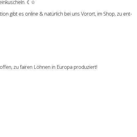
ein­ku­scheln. ☾☆
tion gibt es online & natür­lich bei uns Vor­ort, im Shop, zu ent­
offen, zu fairen Löhnen in Europa produziert!