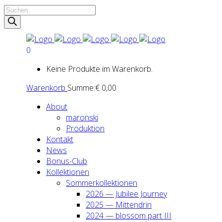
Products
search
0
Keine Produkte im Warenkorb.
Warenkorb
Summe:
€
0,00
About
maron­ski
Pro­duk­ti­on
Kon­takt
News
Bonus-Club
Kol­lek­tio­nen
Som­mer­kol­lek­tio­nen
2026 — Jubi­lee Jour­ney
2025 — Mit­ten­drin
2024 — blos­som part III