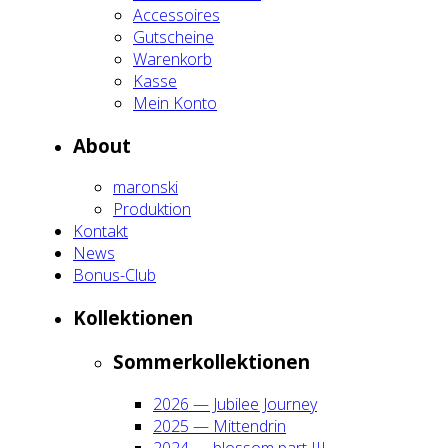
Acces­soires
Gut­schei­ne
Waren­korb
Kas­se
Mein Kon­to
About
maron­ski
Pro­duk­ti­on
Kon­takt
News
Bonus-Club
Kol­lek­tio­nen
Som­mer­kol­lek­tio­nen
2026 — Jubi­lee Jour­ney
2025 — Mit­ten­drin
2024 — blos­som part III