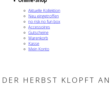
Online-Shop
Aktu­el­le Kol­lek­ti­on
Neu ein­ge­trof­fen
no risk no fun box
Acces­soires
Gut­schei­ne
Waren­korb
Kas­se
Mein Kon­to
DER HERBST KLOPFT AN