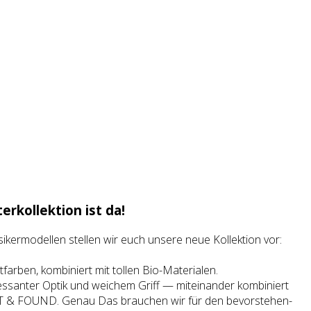
r­kollektion ist da!
­ker­mo­del­len stel­len wir euch unse­re neue Kol­lek­ti­on vor:
st­far­ben, kom­bi­niert mit tol­len Bio-Mate­ria­len.
er­es­san­ter Optik und wei­chem Griff — mit­ein­an­der kom­bi­niert
ST & FOUND. Genau Das brau­chen wir für den bevor­ste­hen­