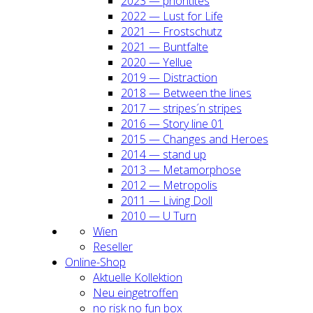
2023 — prio­ri­ti­tes
2022 — Lust for Life
2021 — Frost­schutz
2021 — Bunt­fal­te
2020 — Yel­lue
2019 — Dis­trac­tion
2018 — Bet­ween the lines
2017 — stripes´n stripes
2016 — Sto­ry line 01
2015 — Chan­ges and Heroes
2014 — stand up
2013 — Meta­mor­pho­se
2012 — Metro­po­lis
2011 — Living Doll
2010 — U Turn
Wien
Resel­ler
Online-Shop
Aktu­el­le Kol­lek­ti­on
Neu ein­ge­trof­fen
no risk no fun box