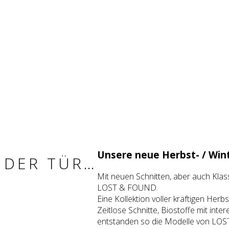
Unse­re neue Herbst- / Winte
 DER TÜR…
Mit neu­en Schnit­ten, aber auch Klas­si
LOST & FOUND.
Eine Kol­lek­ti­on vol­ler kräf­ti­gen Herb
Zeit­lo­se Schnit­te, Bio­stof­fe mit int
ent­stan­den so die Model­le von LO