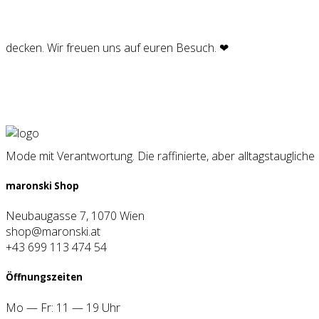
de­cken. Wir freu­en uns auf euren Besuch. ❤︎
Mode mit Verantwortung. Die raffinierte, aber alltagstauglich
maron­ski Shop
Neubaugasse 7, 1070 Wien
shop@maronski.at
+43 699 113 474 54
Öff­nungs­zei­ten
Mo — Fr: 11 — 19 Uhr