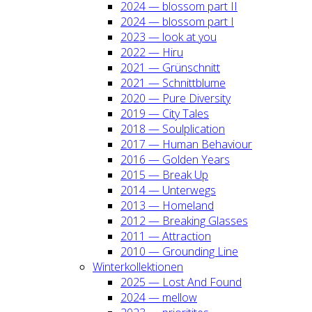
2024 — blos­som part II
2024 — blos­som part I
2023 — look at you
2022 — Hiru
2021 — Grün­schnitt
2021 — Schnitt­blu­me
2020 — Pure Diver­si­ty
2019 — City Tales
2018 — Soul­pli­ca­ti­on
2017 — Human Beha­viour
2016 — Gol­den Years
2015 — Break Up
2014 — Unter­wegs
2013 — Home­land
2012 — Brea­king Glas­ses
2011 — Attrac­tion
2010 — Groun­ding Line
Win­ter­kol­lek­tio­nen
2025 — Lost And Found
2024 — mel­low