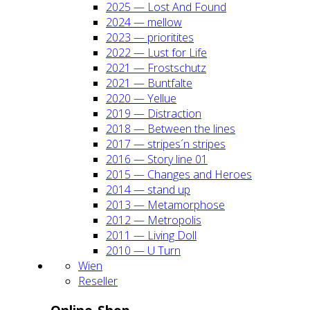
2025 — Lost And Found
2024 — mel­low
2023 — prio­ri­ti­tes
2022 — Lust for Life
2021 — Frost­schutz
2021 — Bunt­fal­te
2020 — Yel­lue
2019 — Dis­trac­tion
2018 — Bet­ween the lines
2017 — stripes´n stripes
2016 — Sto­ry line 01
2015 — Chan­ges and Heroes
2014 — stand up
2013 — Meta­mor­pho­se
2012 — Metro­po­lis
2011 — Living Doll
2010 — U Turn
Wien
Resel­ler